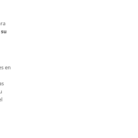
ara
 su
es en
as
u
l