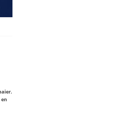
aier.
o en