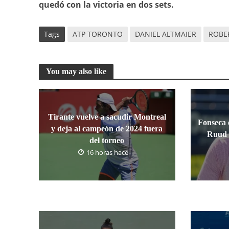
quedó con la victoria en dos sets.
Tags
ATP TORONTO
DANIEL ALTMAIER
ROBE
You may also like
Tirante vuelve a sacudir Montreal
Fonseca e
y deja al campeón de 2024 fuera
Ruud 
del torneo
16 horas hace