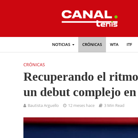
NOTICIAS
CRÓNICAS
WTA
ITF
CRÓNICAS
Recuperando el ritmo:
un debut complejo en
Bautista Arguello
12 meses hace
3 Min Read