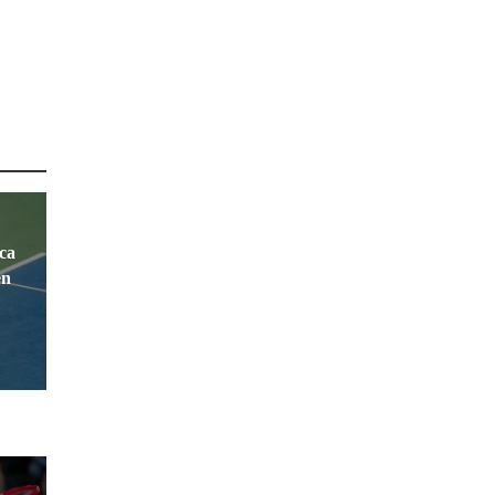
ca
en