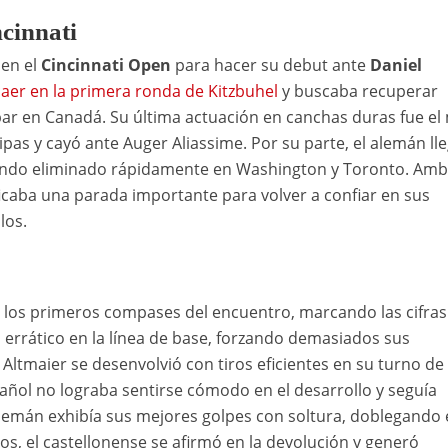
ncinnati
 en el
Cincinnati Open
para hacer su debut ante
Daniel
caer en la primera ronda de Kitzbuhel
y buscaba recuperar
ipar en Canadá. Su última actuación en canchas duras fue el
as y cayó ante Auger Aliassime. Por su parte, el alemán ll
edando eliminado rápidamente en Washington y Toronto. Amb
ficaba una parada importante para volver a confiar en sus
los.
n los primeros compases del encuentro, marcando las cifras
ró errático en la línea de base, forzando demasiados sus
 Altmaier se desenvolvió con tiros eficientes en su turno de
pañol no lograba sentirse cómodo en el desarrollo y seguía
lemán exhibía sus mejores golpes con soltura, doblegando 
os, el castellonense se afirmó en la devolución y generó