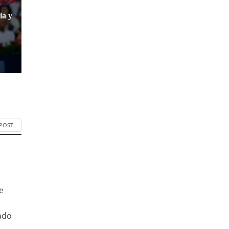
ia y
 POST
e
ado