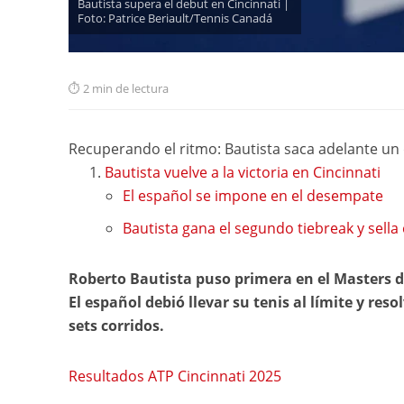
Bautista supera el debut en Cincinnati |
Foto: Patrice Beriault/Tennis Canadá
2 min de lectura
Recuperando el ritmo: Bautista saca adelante un
Bautista vuelve a la victoria en Cincinnati
El español se impone en el desempate
Bautista gana el segundo tiebreak y sella 
Roberto Bautista puso primera en el Masters d
El español debió llevar su tenis al límite y res
sets corridos.
Resultados ATP Cincinnati 2025