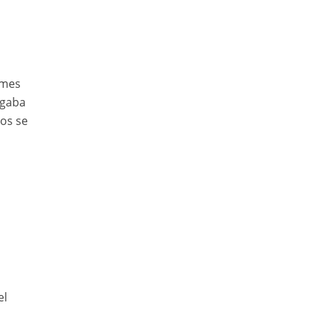
 mes
egaba
os se
el