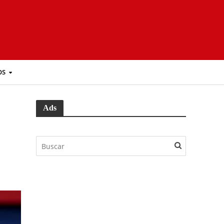
OS
Ads