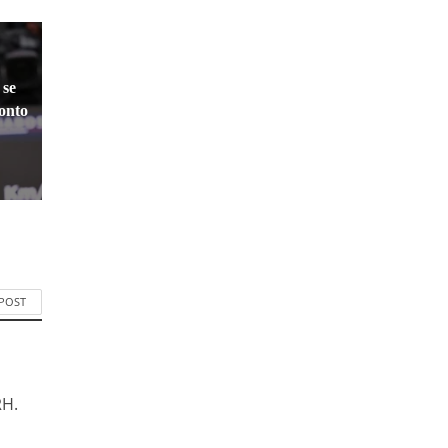
 se
ronto
 POST
RH.