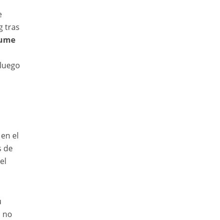
e
 tras
ume
 luego
en el
s de
el
u
, no