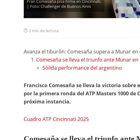
Fran Comesaña pisa firme en Cincinnati.
| Foto: Challenger de Buenos Aires
2 min de lectura
Avanza el tiburón: Comesaña supera a Munar en 
Comesaña se lleva el triunfo ante Munar en 
Sólida performance del argentino
Francisco Comesaña se lleva la victoria sobre e
por la primera ronda del ATP Masters 1000 de C
próxima instancia.
Cuadro ATP Cincinnati 2025
Comesaña se lleva el triunfo ante