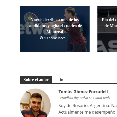
Norrie derriba a uno de los
Fin del 
candidatos y agita el cuadro de
de Mon
Montreal
13 horas hace
Sobre el autor
Tomás Gómez Forcadell
Periodista deportivo en Canal Tenis
Soy de Rosario, Argentina. Na
Actualmente me desempeño co