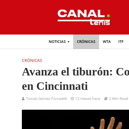
NOTICIAS
CRÓNICAS
WTA
ITF
CRÓNICAS
Avanza el tiburón: 
en Cincinnati
Tomás Gómez Forcadell
12 meses hace
2 Min Read