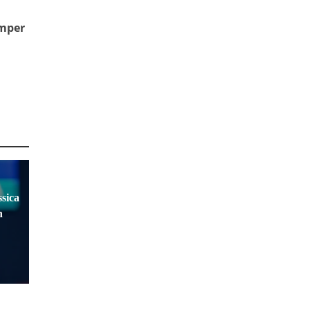
mper
sica
n