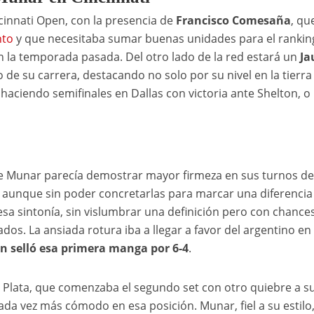
cinnati Open, con la presencia de
Francisco Comesaña
, qu
nto
y que necesitaba sumar buenas unidades para el ranking
n la temporada pasada. Del otro lado de la red estará un
Ja
e su carrera, destacando no solo por su nivel en la tierra
 haciendo semifinales en Dallas con victoria ante Shelton, o
de Munar parecía demostrar mayor firmeza en sus turnos de
k aunque sin poder concretarlas para marcar una diferencia 
sa sintonía, sin vislumbrar una definición pero con chance
os. La ansiada rotura iba a llegar a favor del argentino en 
n selló esa primera manga por 6-4
.
l Plata, que comenzaba el segundo set con otro quiebre a s
cada vez más cómodo en esa posición. Munar, fiel a su estilo