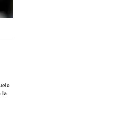
uelo
 la