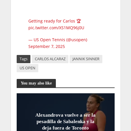
Getting ready for Carlos 🏆
pic.twitter.com/XS1MQ96j0U
— US Open Tennis (@usopen)
September 7, 2025
Tags
CARLOS ALCARAZ
JANNIK SINNER
US OPEN
You may also like
Alexandrova vuelve a ser la
pesadilla de Sabalenka y la
deja fuera de Toronto