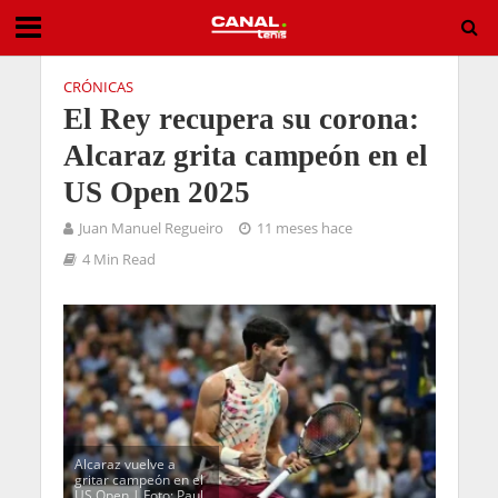
CRÓNICAS
El Rey recupera su corona:
Alcaraz grita campeón en el
US Open 2025
Juan Manuel Regueiro
11 meses hace
4 Min Read
Alcaraz vuelve a
gritar campeón en el
US Open | Foto: Paul