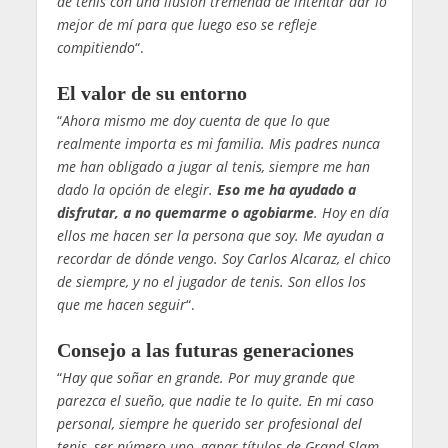
de tenis con una ilusión tremenda de intentar dar lo
mejor de mí para que luego eso se refleje
compitiendo
“.
El valor de su entorno
“
Ahora mismo me doy cuenta de que lo que
realmente importa es mi familia. Mis padres nunca
me han obligado a jugar al tenis, siempre me han
dado la opción de elegir.
Eso me ha ayudado a
disfrutar, a no quemarme o agobiarme
. Hoy en día
ellos me hacen ser la persona que soy. Me ayudan a
recordar de dónde vengo. Soy Carlos Alcaraz, el chico
de siempre, y no el jugador de tenis. Son ellos los
que me hacen seguir
“.
Consejo a las futuras generaciones
“
Hay que soñar en grande. Por muy grande que
parezca el sueño, que nadie te lo quite. En mi caso
personal, siempre he querido ser profesional del
tenis, ser número uno, ganar títulos de Grand Slam…