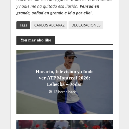
y nadie me ha quitado esa ilusión.
Pensad en
grande, soñad en grande e id a por ello
“.
Tags
CARLOS ALCARAZ
DECLARACIONES
You may also like
Horario, televisión y dónde
ver ATP Montreal 2026:
Lehecka – Jódar
12 horas hace