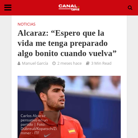
NOTICIAS
Alcaraz: “Espero que la
vida me tenga preparado
algo bonito cuando vuelva”
Manuel García
2 meses hace
3 Min Read
Carlos Alcaraz
pensativo en un
partido | Foto:
Dubreuil/Kopatsch/Zi
mmer - ITF