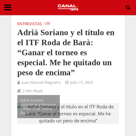
ENTREVISTAS
•
ITF
Adrià Soriano y el título en
el ITF Roda de Barà:
“Ganar el torneo es
especial. Me he quitado un
peso de encima”
Juan Manuel Regueiro
julio 15, 2025
2 Min Read
Adrià Soriano
durante la entrevista
| Foto: Club Tennis
Barà