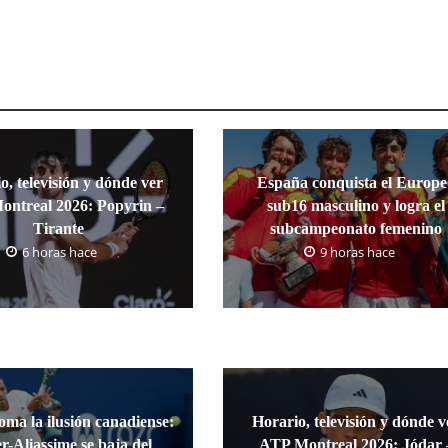
o, televisión y dónde ver
España conquista el Europ
ntreal 2026: Popyrin –
sub16 masculino y logra el
Tirante
subcampeonato femenino
6 horas hace
9 horas hace
oma la ilusión canadiense:
Horario, televisión y dónde v
r-Aliassime se baja del
ATP Montreal 2026: Jódar 