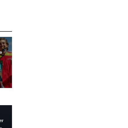
eo
er
–