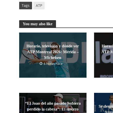
Tags
ATP
You may also like
Horario, televisión y dónde ver
Horari
ATP Montreal 2026: Mérida –
ATP Mo
Michelsen
6 horas hace
“El Joao del año pasado hubiera
Se despl
perdido la cabeza”: El sincero
Auge