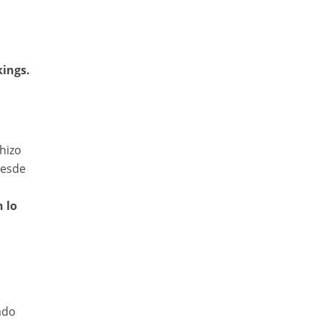
kings.
 hizo
esde
 lo
ado