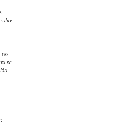
.
sobre
o no
res en
ción
e
os