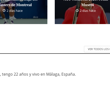
asters de Montreal
Musetti
2 días hace
2 días hace
VER TODOS LOS
 tengo 22 años y vivo en Málaga, España.