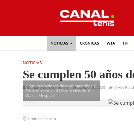
NOTICIAS
CRÓNICAS
WTA
ITF
NOTICIAS
Se cumplen 50 años d
Unas instalaciones de tenis hace años |
Mariano García Jiménez
agosto 23, 2023
2 Min Read
Foto: Museums of History New South
Wales - Unsplash
2 min de lectura