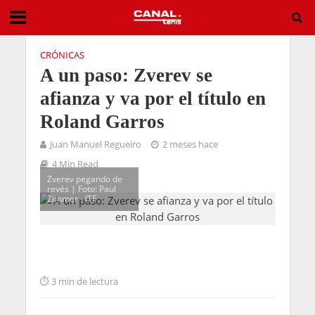
CRÓNICAS
A un paso: Zverev se
afianza y va por el título en
Roland Garros
Juan Manuel Regueiro
2 meses hace
4 Min Read
Zverev pegando de
revés | Foto: Paul
Zimmer - ITF
3 min de lectura