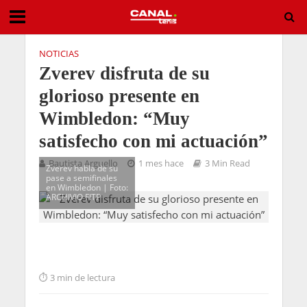
NOTICIAS
Zverev disfruta de su
glorioso presente en
Wimbledon: “Muy
satisfecho con mi actuación”
Bautista Arguello
1 mes hace
3 Min Read
Zverev habla de su
pase a semifinales
en Wimbledon | Foto:
ARCHIVIO FITP
3 min de lectura