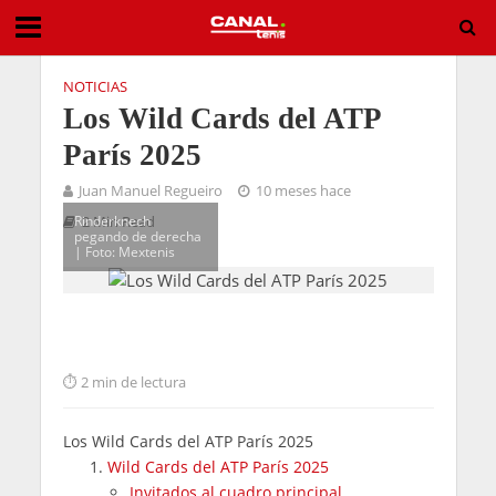
NOTICIAS
Los Wild Cards del ATP
París 2025
Juan Manuel Regueiro
10 meses hace
Rinderknech
2 Min Read
pegando de derecha
| Foto: Mextenis
2 min de lectura
Los Wild Cards del ATP París 2025
Wild Cards del ATP París 2025
Invitados al cuadro principal