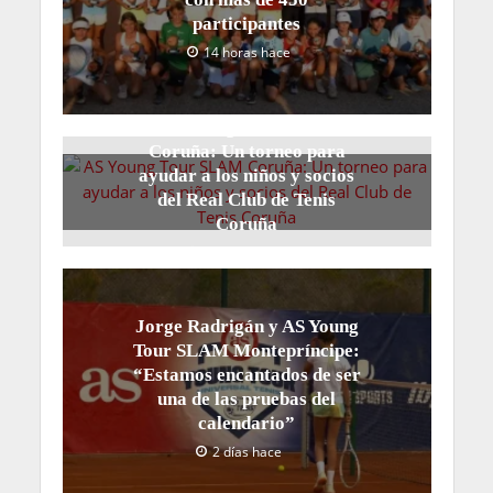
participantes
14 horas hace
AS Young Tour SLAM
Coruña: Un torneo para
ayudar a los niños y socios
del Real Club de Tenis
Coruña
17 horas hace
Jorge Radrigán y AS Young
Tour SLAM Montepríncipe:
“Estamos encantados de ser
una de las pruebas del
calendario”
2 días hace