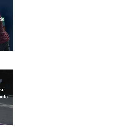
s
de
ra
onto