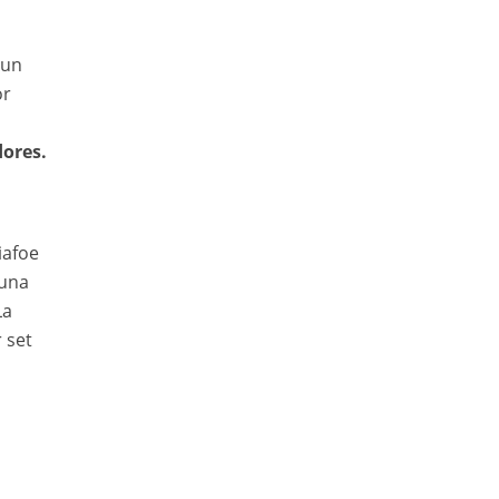
 un
or
dores.
iafoe
 una
La
 set