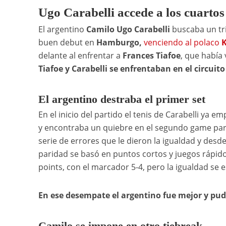
Ugo Carabelli accede a los cuarto
El argentino
Camilo Ugo Carabelli
buscaba un tri
buen debut en
Hamburgo,
venciendo al polaco
K
delante al enfrentar a
Frances Tiafoe
, que había
Tiafoe y Carabelli se enfrentaban en el circuit
El argentino destraba el primer set
En el inicio del partido el tenis de Carabelli ya 
y encontraba un quiebre en el segundo game par
serie de errores que le dieron la igualdad y desd
paridad se basó en puntos cortos y juegos rápidos
points, con el marcador 5-4, pero la igualdad se es
En ese desempate el argentino fue mejor y pudo 
Camilo se impone en otro tiebreak