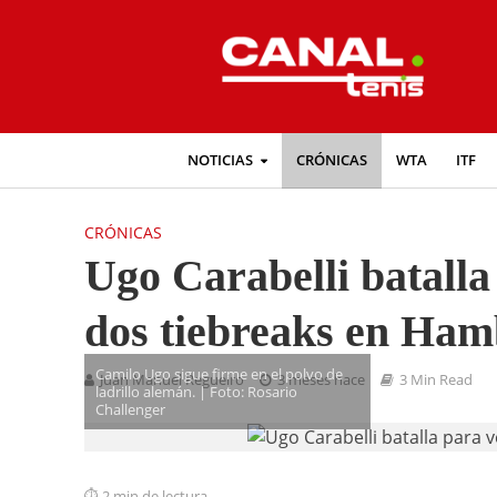
NOTICIAS
CRÓNICAS
WTA
ITF
CRÓNICAS
Ugo Carabelli batalla
dos tiebreaks en Ha
Camilo Ugo sigue firme en el polvo de
Juan Manuel Regueiro
3 meses hace
3 Min Read
ladrillo alemán. | Foto: Rosario
Challenger
2 min de lectura