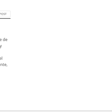
 POST
e de
y
el
nte,