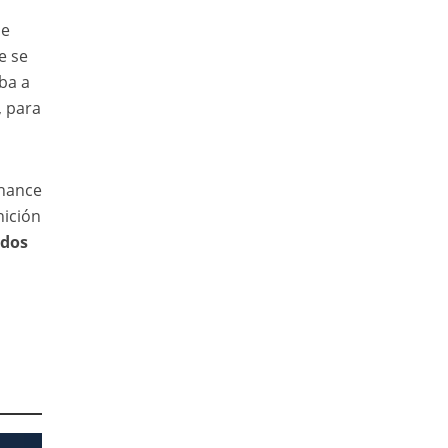
se
e se
ba a
, para
chance
nición
 dos