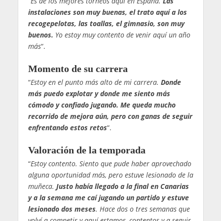
“
Es de los mejores torneos aquí en España.
Las
instalaciones son muy buenas, el trato aquí a los
recogepelotas, las toallas, el gimnasio, son muy
buenos.
Yo estoy muy contento de venir aquí un año
más
“.
Momento de su carrera
“
Estoy en el punto más alto de mi carrera.
Donde
más puedo explotar y donde me siento más
cómodo y confiado jugando. Me queda mucho
recorrido de mejora aún, pero con ganas de seguir
enfrentando estos retos
“.
Valoración de la temporada
“
Estoy contento. Siento que pude haber aprovechado
alguna oportunidad más, pero estuve lesionado de la
muñeca.
Justo había llegado a la final en Canarias
y a la semana me caí jugando un partido y estuve
lesionado dos meses
. Hace dos o tres semanas que
volví a competir y aquí estamos, contentos y a seguir