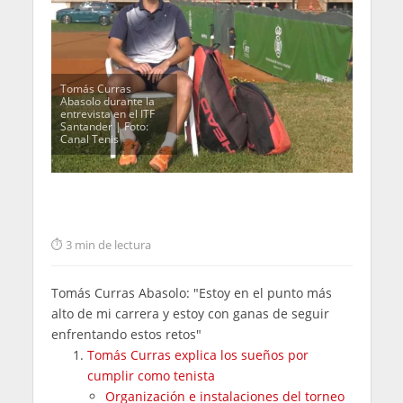
Tomás Curras
Abasolo durante la
entrevista en el ITF
Santander | Foto:
Canal Tenis
3 min de lectura
Tomás Curras Abasolo: "Estoy en el punto más
alto de mi carrera y estoy con ganas de seguir
enfrentando estos retos"
Tomás Curras explica los sueños por
cumplir como tenista
Organización e instalaciones del torneo