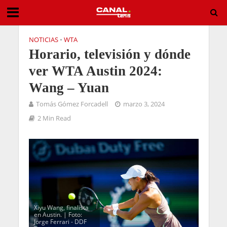
NOTICIAS
•
WTA
Horario, televisión y dónde
ver WTA Austin 2024:
Wang – Yuan
Tomás Gómez Forcadell
marzo 3, 2024
2 Min Read
Xiyu Wang, finalista
en Austin. | Foto:
Jorge Ferrari - DDF