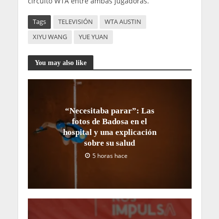
circuito WTA entre ambas jugadoras.
Tags
TELEVISIÓN
WTA AUSTIN
XIYU WANG
YUE YUAN
You may also like
“Necesitaba parar”: Las
fotos de Badosa en el
hospital y una explicación
sobre su salud
5 horas hace