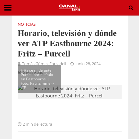
NOTICIAS
Horario, televisión y dónde
ver ATP Eastbourne 2024:
Fritz – Purcell
Tomás Gómez Forcadell
junio 28, 2024
Fritz se mide ante
2 Min Read
Purcell por el título
en Eastbourne. |
Foto: Paul Zimmer -
ITF
2 min de lectura