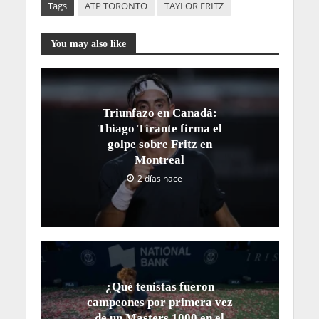
Tags
ATP TORONTO
TAYLOR FRITZ
You may also like
Triunfazo en Canadá:
Thiago Tirante firma el
golpe sobre Fritz en
Montreal
2 días hace
¿Qué tenistas fueron
campeones por primera vez
de un Masters 1000 en el