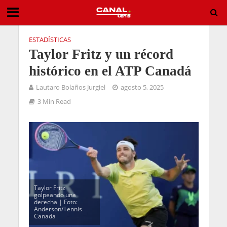
ESTADÍSTICAS
Taylor Fritz y un récord
histórico en el ATP Canadá
Lautaro Bolaños Jurgiel
agosto 5, 2025
3 Min Read
Taylor Fritz
golpeando una
derecha | Foto:
Anderson/Tennis
Canada