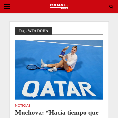
Alexandrova vuelve a ser la pesadilla de Sabalenka y la deja fuera de Toronto
Tag - WTA DOHA
NOTICIAS
Muchova: “Hacía tiempo que