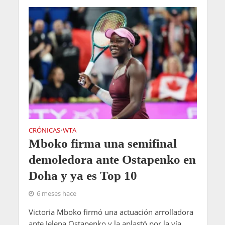
CRÓNICAS
WTA
•
Mboko firma una semifinal
demoledora ante Ostapenko en
Doha y ya es Top 10
6 meses hace
Victoria Mboko firmó una actuación arrolladora
ante Jelena Ostapenko y la aplastó por la vía