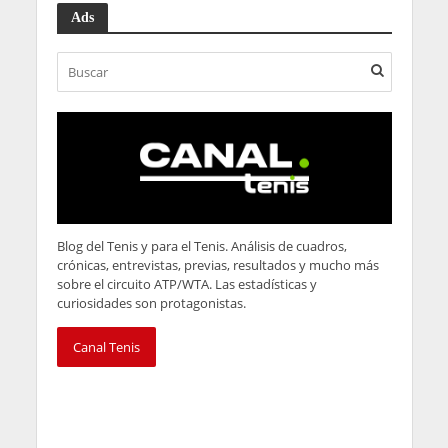
Ads
Blog del Tenis y para el Tenis. Análisis de cuadros,
crónicas, entrevistas, previas, resultados y mucho más
sobre el circuito ATP/WTA. Las estadísticas y
curiosidades son protagonistas.
Canal Tenis