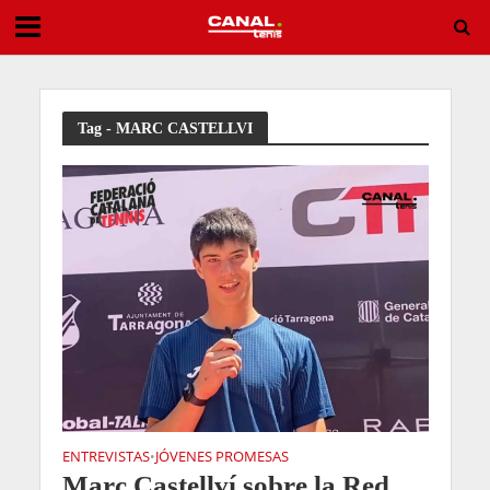
19 años y sin miedo a nadie: El huracán Jódar arrasa con Musetti
Tag - MARC CASTELLVI
ENTREVISTAS
JÓVENES PROMESAS
•
Marc Castellví sobre la Red