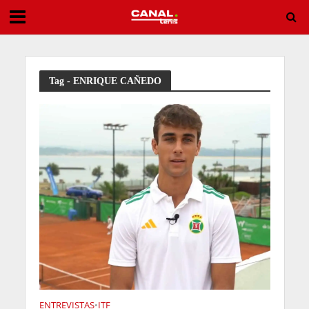
Tirante vuelve a sacudir Montreal y deja al campeón de 2024 fuera del torneo
Tag - ENRIQUE CAÑEDO
ENTREVISTAS
ITF
•