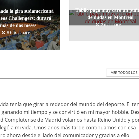
Tabilo paga muy caro un puñ
ada la gira sudamericana
de dudas en Montreal
neos Challengers: durará
2 días hace
más de dos meses
8 horas hace
VER TODOS LOS
da tenía que girar alrededor del mundo del deporte. El ten
ue ganando mi tiempo y se convirtió en mi mayor hobbie. D
ad Complutense de Madrid volamos hasta Reino Unido y po
 llegó a mi vida. Unos años más tarde continuamos con esa
ro ahora desde el lado del comunicador y gracias a ello