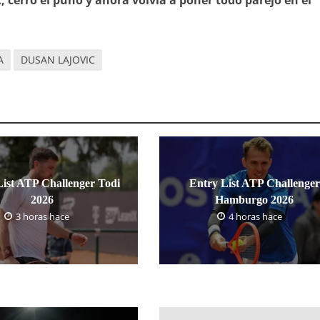
, cerró el puño y ahora volvía a poner todo parejo en el
A
DUSAN LAJOVIC
List ATP Challenger Todi
Entry List ATP Challenger
2026
Hamburgo 2026
3 horas hace
4 horas hace