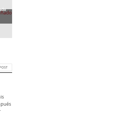
ado
 POST
is
espués
r