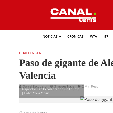
NOTICIAS
CRÓNICAS
WTA
ITF
CHALLENGER
Paso de gigante de Al
Valencia
Daniel Escudero
3 meses hace
2 Min Read
Alejandro Tabilo celebrando un triunfo
| Foto: Chile Open
2 min de lectura