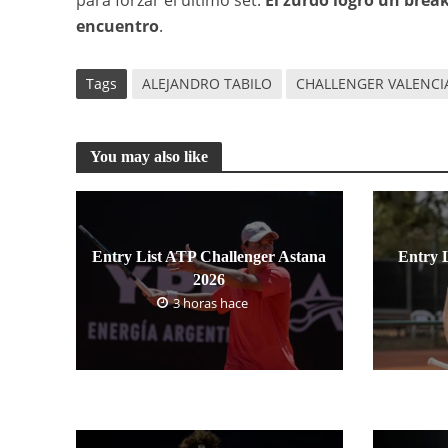
para forzar el último set.
El zurdo logró un break
encuentro
.
Tags
ALEJANDRO TABILO
CHALLENGER VALENCI
You may also like
Entry List ATP Challenger Astana
Entry 
2026
3 horas hace