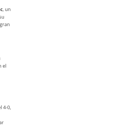
ic
, un
su
 gran
u
 el
 4-0,
ar