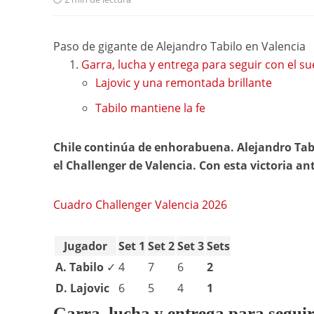
Paso de gigante de Alejandro Tabilo en Valencia
Garra, lucha y entrega para seguir con el su
Lajovic y una remontada brillante
Tabilo mantiene la fe
Chile continúa de enhorabuena. Alejandro Tabil
el Challenger de Valencia. Con esta victoria an
Cuadro Challenger Valencia 2026
Jugador
Set 1
Set 2
Set 3
Sets
A. Tabilo
✓
4
7
6
2
D. Lajovic
6
5
4
1
Garra, lucha y entrega para seguir