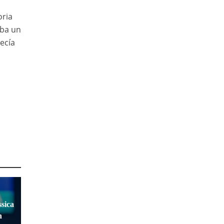
oria
aba un
ecía
sica
n