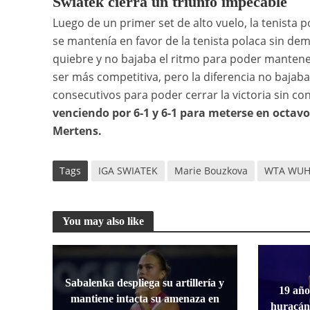
Swiatek cierra un triunfo impecable
Luego de un primer set de alto vuelo, la tenista po
se mantenía en favor de la tenista polaca sin 
quiebre y no bajaba el ritmo para poder mantener
ser más competitiva, pero la diferencia no bajab
consecutivos para poder cerrar la victoria sin c
venciendo por 6-1 y 6-1 para meterse en octavo
Mertens.
Tags
IGA SWIATEK
Marie Bouzkova
WTA WU
You may also like
Sabalenka despliega su artillería y
19 año
mantiene intacta su amenaza en
huracán