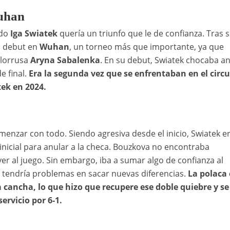
Wuhan
ndo
Iga Swiatek
quería un triunfo que le de confianza. Tras 
su debut en
Wuhan
, un torneo más que importante, ya que
elorrusa
Aryna Sabalenka
. En su debut, Swiatek chocaba an
e final.
Era la segunda vez que se enfrentaban en el circu
tek en 2024.
menzar con todo. Siendo agresiva desde el inicio, Swiatek e
nicial para anular a la checa. Bouzkova no encontraba
r al juego. Sin embargo, iba a sumar algo de confianza al
 tendría problemas en sacar nuevas diferencias.
La polaca 
a cancha, lo que hizo que recupere ese doble quiebre y se
ervicio por 6-1.