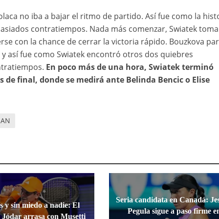
laca no iba a bajar el ritmo de partido. Así fue como la hist
demasiados contratiempos. Nada más comenzar, Swiatek tom
se con la chance de cerrar la victoria rápido. Bouzkova par
a y así fue como Swiatek encontró otros dos quiebres
ontratiempos.
En poco más de una hora, Swiatek terminó
s de final, donde se medirá ante Belinda Bencic o Elise
HAN
Seria candidata en Canadá: Jes
s y sin miedo a nadie: El
Pegula sigue a paso firme e
 Jódar arrasa con Musetti