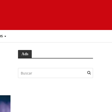
OS
Ads