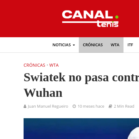
NOTICIAS
CRÓNICAS
WTA
ITF
CRÓNICAS
•
WTA
Swiatek no pasa cont
Wuhan
Juan Manuel Regueiro
10 meses hace
2 Min Read