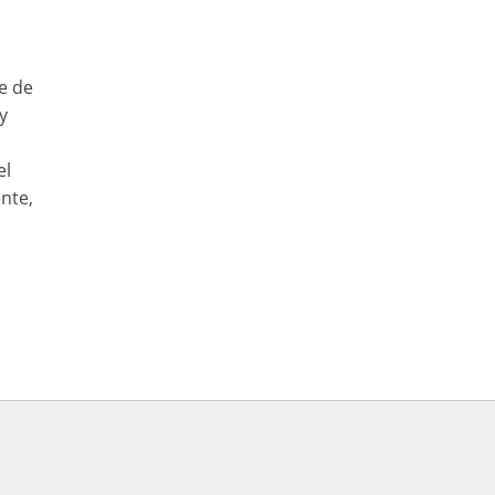
e de
y
el
nte,