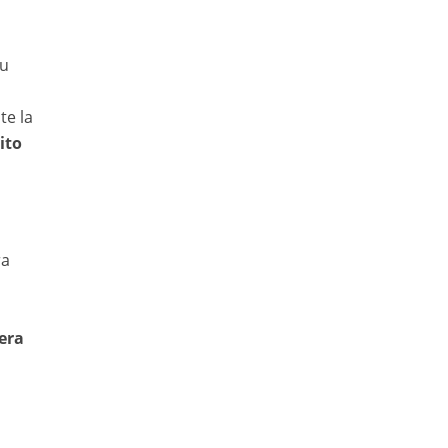
su
te la
ito
ra
era