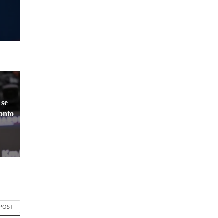
 se
ronto
 POST