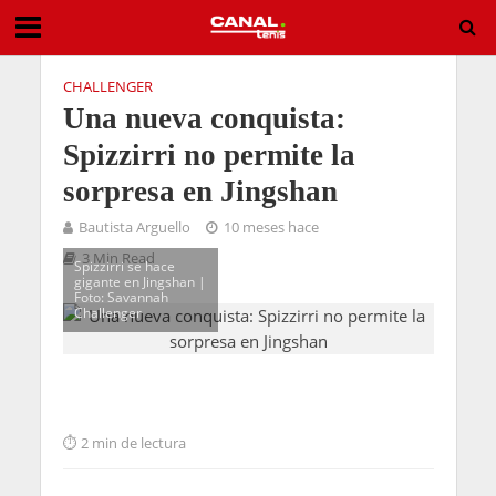
CHALLENGER
Una nueva conquista:
Spizzirri no permite la
sorpresa en Jingshan
Bautista Arguello
10 meses hace
3 Min Read
Spizzirri se hace
gigante en Jingshan |
Foto: Savannah
Challenger
2 min de lectura