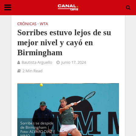
CRÓNICAS
•
WTA
Sorribes estuvo lejos de su
mejor nivel y cayó en
Birmingham
Bautista Arguello
junio 17, 2024
2 Min Read
Sorribes se despide
de Birmingham |
Foto: ALVARO DIAZ /
MMO