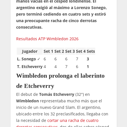
manos vacías en el césped londinense. El
argentino exigió al máximo a Lorenzo Sonego,
pero terminó cediendo en cuatro sets y estiró
una preocupante racha de cinco derrotas
consecutivas.
Resultados ATP Wimbledon 2026
Jugador
Set 1
Set 2
Set 3
Set 4
Sets
L. Sonego
✓
6
6
6
7
3
T. Etcheverry
4
4
7
6
1
Wimbledon prolonga el laberinto
de Etcheverry
El debut de
Tomás Etcheverry
(32°) en
Wimbledon
representaba mucho más que el
inicio de un nuevo Grand Slam. El argentino,
ubicado entre los 32 preclasificados, llegaba con
la necesidad de
cortar una racha de cuatro
derrotas consecutivas
, dos de ellas sobre césped,