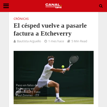
CRÓNICAS
El césped vuelve a pasarle
factura a Etcheverry
Bautista Arguello
1 mes hace
5 Min Read
Paso en falso de
Etcheverry en
Wimbledon | Foto:
Paul Zimmer - ITF