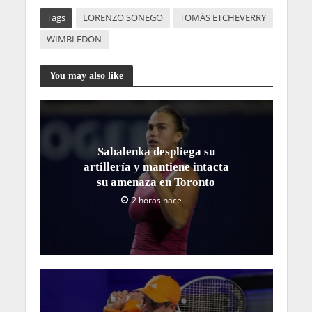
Tags
LORENZO SONEGO
TOMÁS ETCHEVERRY
WIMBLEDON
You may also like
Sabalenka despliega su
artillería y mantiene intacta
su amenaza en Toronto
2 horas hace