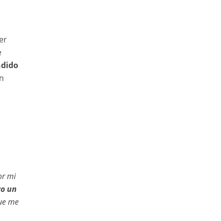
er
e
ndido
n
or mi
o un
que me