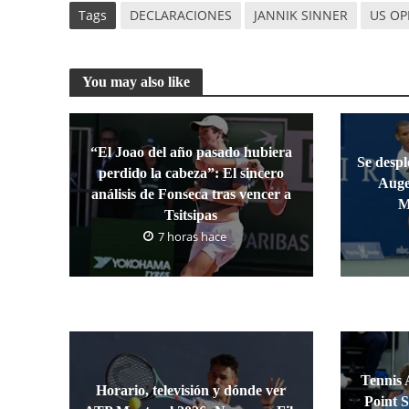
Tags
DECLARACIONES
JANNIK SINNER
US OP
You may also like
“El Joao del año pasado hubiera
Se despl
perdido la cabeza”: El sincero
Auge
análisis de Fonseca tras vencer a
M
Tsitsipas
7 horas hace
Tennis 
Horario, televisión y dónde ver
Point S