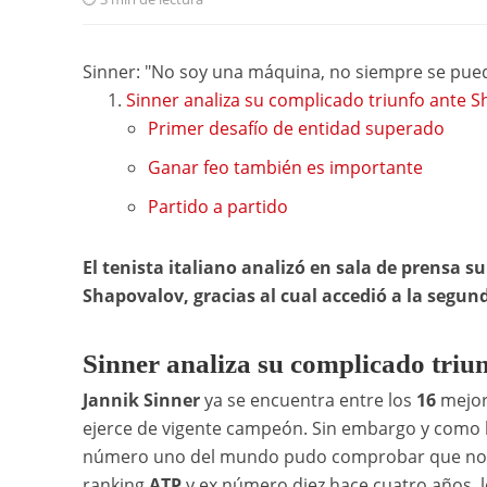
Sinner: "No soy una máquina, no siempre se pued
Sinner analiza su complicado triunfo ante 
Primer desafío de entidad superado
Ganar feo también es importante
Partido a partido
El tenista italiano analizó en sala de prensa s
Shapovalov, gracias al cual accedió a la segu
Sinner analiza su complicado triu
Jannik Sinner
ya se encuentra entre los
16
mejor
ejerce de vigente campeón. Sin embargo y como h
número uno del mundo pudo comprobar que no exi
ranking
ATP
y ex número diez hace cuatro años, l