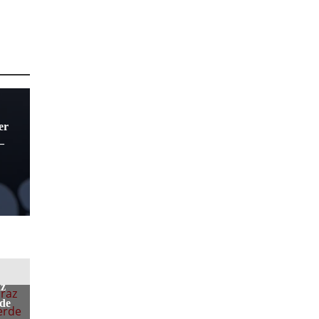
er
–
az
rde