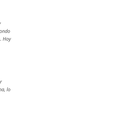
y
fondo
o. Hoy
r
a, lo