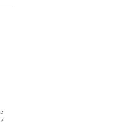
ue
al
o