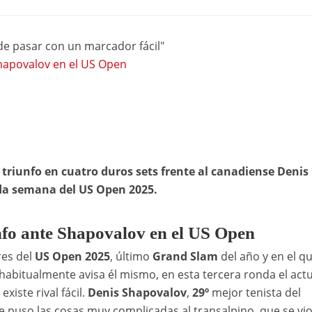
e pasar con un marcador fácil"
Shapovalov en el US Open
u triunfo en cuatro duros sets frente al canadiense Denis
nda semana del US Open 2025.
nfo ante Shapovalov en el US Open
es del
US Open 2025
, último
Grand Slam
del año y en el q
abitualmente avisa él mismo, en esta tercera ronda el actu
ste rival fácil.
Denis Shapovalov
,
29º
mejor tenista del
e puso las cosas muy complicadas al transalpino, que se vi