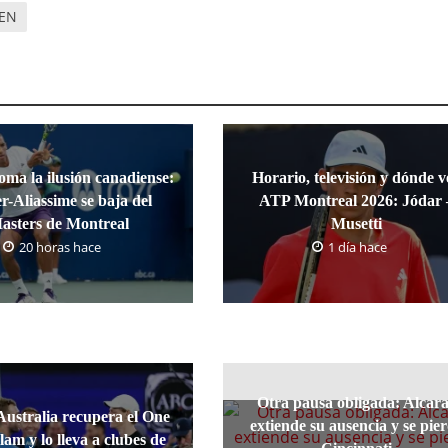
EN
oma la ilusión canadiense:
Horario, televisión y dónde v
r-Aliassime se baja del
ATP Montreal 2026: Jódar 
asters de Montreal
Musetti
20 horas hace
1 día hace
Otra pausa obligada: Alcar
Australia recupera el One
extiende su ausencia y se pie
lam y lo lleva a clubes de