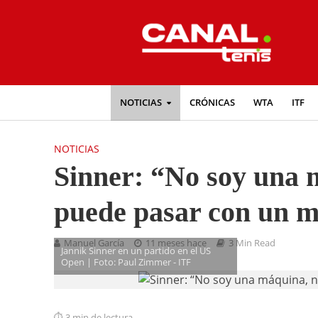
NOTICIAS
CRÓNICAS
WTA
ITF
NOTICIAS
Sinner: “No soy una 
puede pasar con un m
Manuel García
11 meses hace
3 Min Read
Jannik Sinner en un partido en el US
Open | Foto: Paul Zimmer - ITF
3 min de lectura