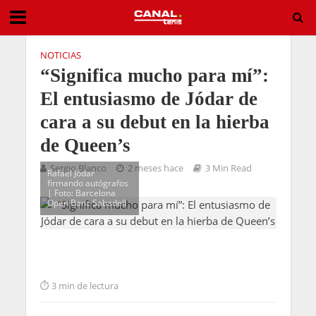
NOTICIAS
“Significa mucho para mí”:
El entusiasmo de Jódar de
cara a su debut en la hierba
de Queen’s
Sergio Blanco
2 meses hace
3 Min Read
Rafael Jódar
firmando autógrafos
| Foto: Barcelona
Open Banc Sabadell
3 min de lectura