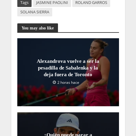
Tags
JASMINE PAOLINI
ROLAND GARROS
SOLANA SIERRA
You may also like
Alexandrova vuelve a ser la
pesadilla de Sabalenka y la
deja fuera de Toronto
2 horas hace
¿Quién puede parar a