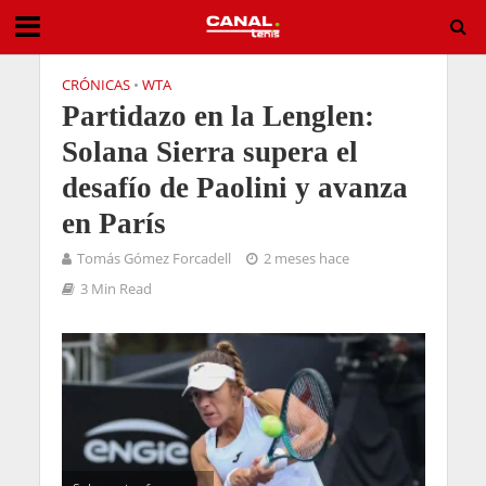
CRÓNICAS
•
WTA
Partidazo en la Lenglen:
Solana Sierra supera el
desafío de Paolini y avanza
en París
Tomás Gómez Forcadell
2 meses hace
3 Min Read