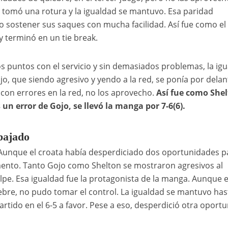
o tomó una rotura y la igualdad se mantuvo. Esa paridad
o sostener sus saques con mucha facilidad. Así fue como el
y terminó en un tie break.
os puntos con el servicio y sin demasiados problemas, la ig
o, que siendo agresivo y yendo a la red, se ponía por delan
 con errores en la red, no los aprovecho.
Así fue como She
un error de Gojo, se llevó la manga por 7-6(6).
bajado
a. Aunque el croata había desperdiciado dos oportunidades p
omento. Tanto Gojo como Shelton se mostraron agresivos al
pe. Esa igualdad fue la protagonista de la manga. Aunque e
bre, no pudo tomar el control. La igualdad se mantuvo hast
artido en el 6-5 a favor. Pese a eso, desperdició otra oport