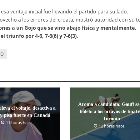
 ventaja inicial fue llevando el partido para su lado.
echo a los errores del croata, mostró autoridad con su te
iones a un Gojo que se vino abajo física y mentalmente.
triunfo por 4-6, 7-6(6) y 7-6(3).
JO
Aroma a candidata: Gauff sa
leva el voltaje, desactiva a
boleto a los octavos de final 
y pisa fuerte en Canadá
Toronto
11 horas hace
12 horas hace