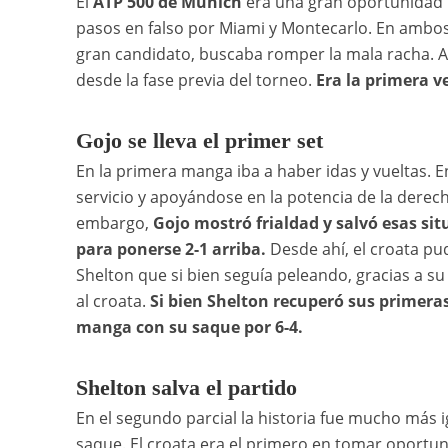
El
ATP 500 de Múnich
era una gran oportunidad
pasos en falso por Miami y Montecarlo. En ambo
gran candidato, buscaba romper la mala racha. Al
desde la fase previa del torneo.
Era la primera v
Gojo se lleva el primer set
En la primera manga iba a haber idas y vueltas. E
servicio y apoyándose en la potencia de la derec
embargo,
Gojo mostró frialdad y salvó esas si
para ponerse 2-1 arriba.
Desde ahí, el croata pu
Shelton que si bien seguía peleando, gracias a su
al croata.
Si bien Shelton recuperó sus primeras
manga con su saque por 6-4.
Shelton salva el partido
En el segundo parcial la historia fue mucho más 
saque. El croata era el primero en tomar oportun