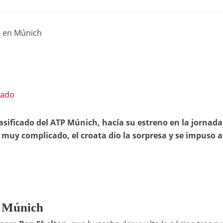
o en Múnich
jado
sificado del ATP Múnich, hacía su estreno en la jornada
 muy complicado, el croata dio la sorpresa y se impuso 
n Múnich