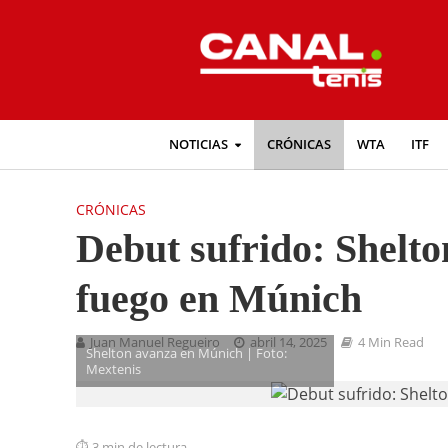
NOTICIAS
CRÓNICAS
WTA
ITF
CRÓNICAS
Debut sufrido: Shelt
fuego en Múnich
Juan Manuel Regueiro
abril 14, 2025
4 Min Read
Shelton avanza en Múnich | Foto:
Mextenis
3 min de lectura