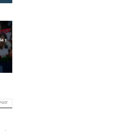
ia y
 POST