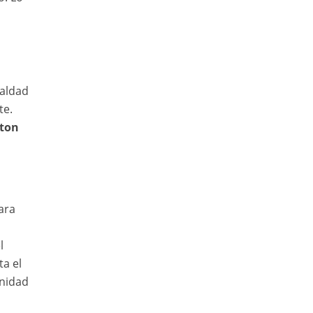
ualdad
te.
lton
ara
l
a el
unidad