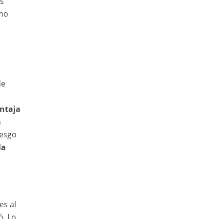
us
omo
de
entaja
n
iesgo
la
es al
ó. Lo