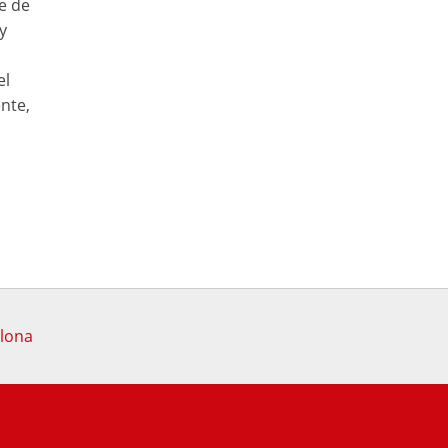
e de
y
el
nte,
elona