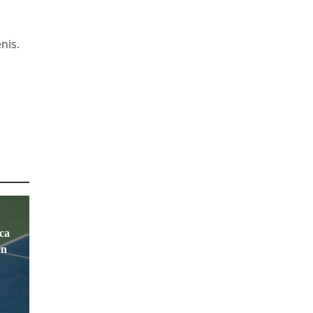
nis.
ca
en