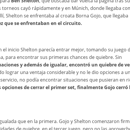
 para
Ben Shelton
, que buscaba dar vuelta la página tras s
s torneos cayó rápidamente y en Múnich, donde llegaba c
lí, Shelton se enfrentaba al croata Borna Gojo, que llegaba
ez que se enfrentaban en el circuito.
n el inicio Shelton parecía entrar mejor, tomando su juego 
ha, para encontrar sus primeras chances de quiebre. Sin
tuaciones y además de igualar, encontró un quiebre de v
do lograr una ventaja considerable y no le dio opciones a u
 servicio, no podía encontrar situaciones que pusieran en r
 opciones de cerrar el primer set, finalmente Gojo cerró 
igualada que en la primera. Gojo y Shelton comenzaron firm
idades de quiebre, en el tercer juego, pero no las aprovech