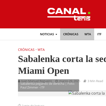
NOTICIAS
CRÓNICAS
WTA
ITF
CRÓNICAS
•
WTA
Sabalenka corta la seq
Miami Open
Juan Manuel Regueiro
marzo 29, 2025
3 Min Read
Sabalenka pegando de derecha | Foto:
Paul Zimmer - ITF
2 min de lectura