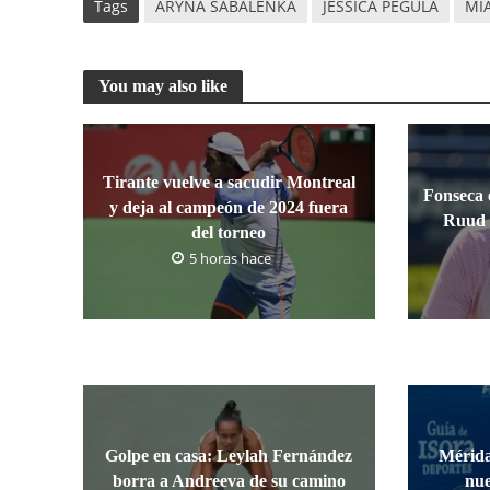
Tags
ARYNA SABALENKA
JESSICA PEGULA
MI
You may also like
Tirante vuelve a sacudir Montreal
Fonseca e
y deja al campeón de 2024 fuera
Ruud 
del torneo
5 horas hace
Golpe en casa: Leylah Fernández
Mérida
borra a Andreeva de su camino
nue