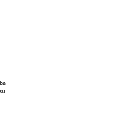
aba
 su