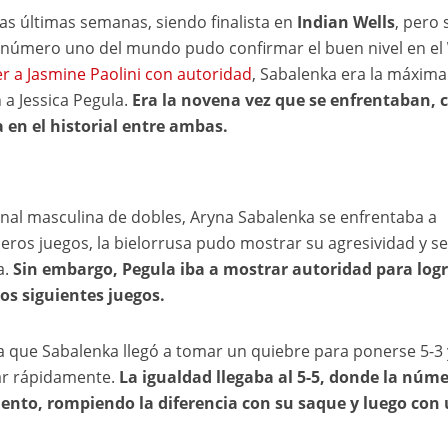
as últimas semanas, siendo finalista en
Indian Wells
, pero 
la número uno del mundo pudo confirmar el buen nivel en el
r a Jasmine Paolini con autoridad
, Sabalenka era la máxima
n a Jessica Pegula.
Era la novena vez que se enfrentaban, 
 en el historial entre ambas.
 final masculina de dobles, Aryna Sabalenka se enfrentaba a
imeros juegos, la bielorrusa pudo mostrar su agresividad y se
a.
Sin embargo, Pegula iba a mostrar autoridad para log
os siguientes juegos.
 a que Sabalenka llegó a tomar un quiebre para ponerse 5-3 
iar rápidamente.
La igualdad llegaba al 5-5, donde la núm
ento, rompiendo la diferencia con su saque y luego con