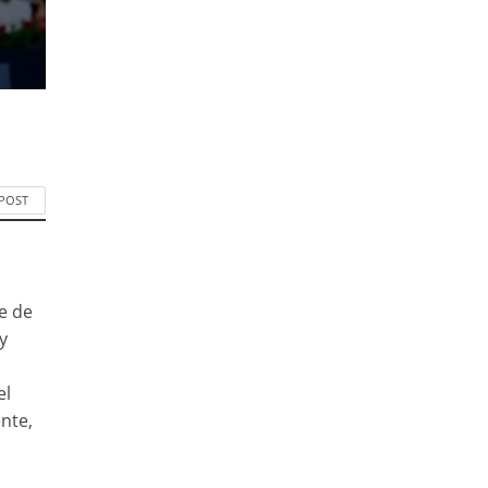
 POST
e de
y
el
nte,