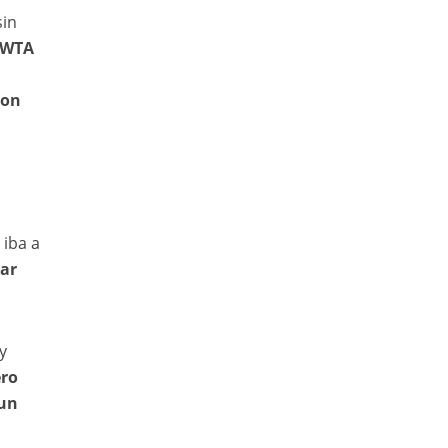
sin
WTA
con
 iba a
rar
y
ero
 un