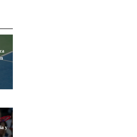
ca
en
ia y