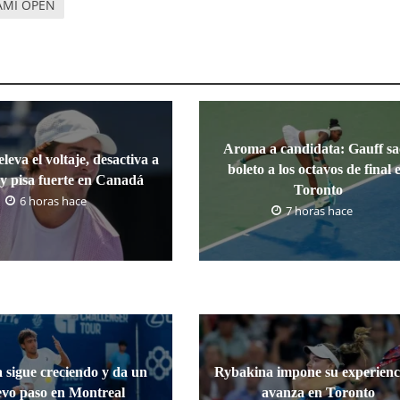
AMI OPEN
Aroma a candidata: Gauff sa
leva el voltaje, desactiva a
boleto a los octavos de final 
y pisa fuerte en Canadá
Toronto
6 horas hace
7 horas hace
 sigue creciendo y da un
Rybakina impone su experienc
vo paso en Montreal
avanza en Toronto