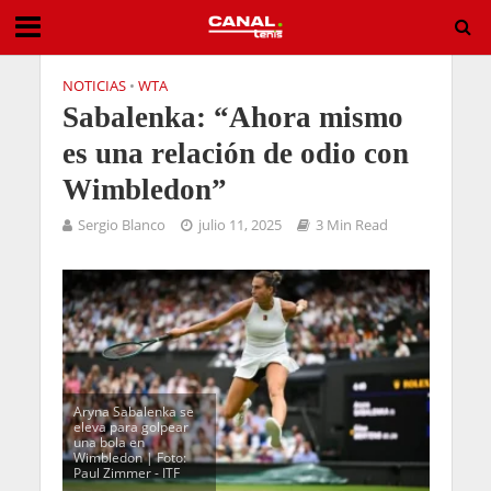
NOTICIAS
•
WTA
Sabalenka: “Ahora mismo
es una relación de odio con
Wimbledon”
Sergio Blanco
julio 11, 2025
3 Min Read
Aryna Sabalenka se
eleva para golpear
una bola en
Wimbledon | Foto:
Paul Zimmer - ITF