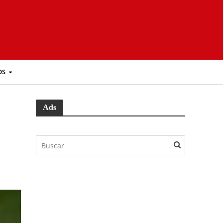
OS
Ads