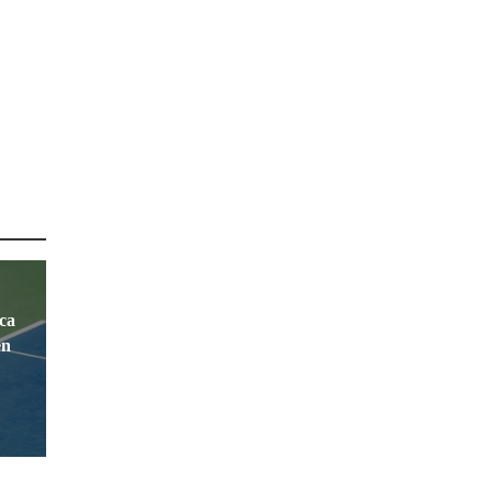
ca
en