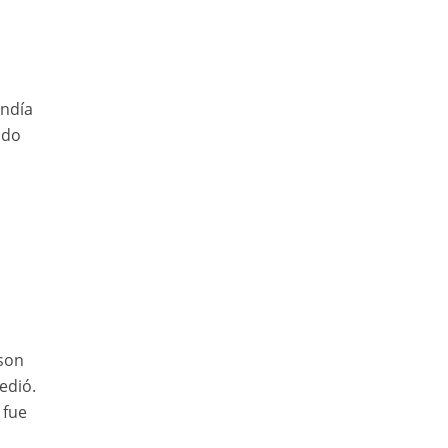
endía
ndo
.
sson
edió.
 fue