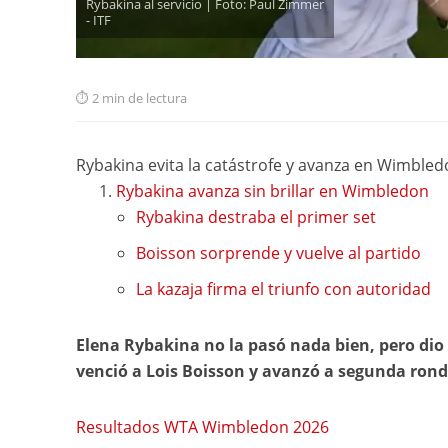
Rybakina al servicio | Foto: Paul Zimmer
- ITF
2 min de lectura
Rybakina evita la catástrofe y avanza en Wimbled
Rybakina avanza sin brillar en Wimbledon
Rybakina destraba el primer set
Boisson sorprende y vuelve al partido
La kazaja firma el triunfo con autoridad
Elena Rybakina no la pasó nada bien, pero di
venció a Lois Boisson y avanzó a segunda ronda
Resultados WTA Wimbledon 2026