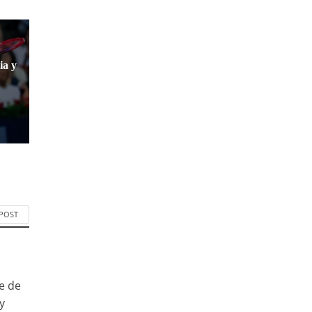
ia y
 POST
e de
y