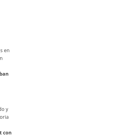
s en
un
aban
do y
oria
t con