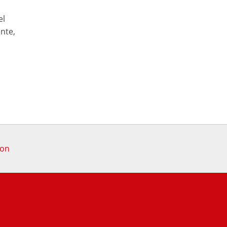
el
nte,
don