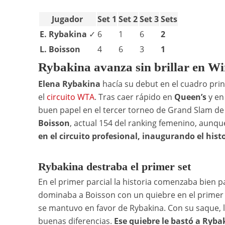
Jugador
Set 1
Set 2
Set 3
Sets
E. Rybakina
✓
6
1
6
2
L. Boisson
4
6
3
1
Rybakina avanza sin brillar en W
Elena Rybakina
hacía su debut en el cuadro pri
el
circuito WTA
. Tras caer rápido en
Queen’s
y en
buen papel en el tercer torneo de Grand Slam de
Boisson
, actual 154 del ranking femenino, aunqu
en el circuito profesional, inaugurando el his
Rybakina destraba el primer set
En el primer parcial la historia comenzaba bien 
dominaba a Boisson con un quiebre en el primer ju
se mantuvo en favor de Rybakina. Con su saque, l
buenas diferencias.
Ese quiebre le bastó a Rybak