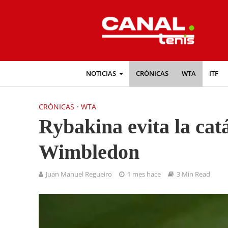
NOTICIAS
CRÓNICAS
WTA
ITF
CRÓNICAS
•
WTA
Rybakina evita la cat
Wimbledon
Juan Manuel Regueiro
1 mes hace
3 Min Read