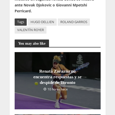
ante Novak Djokovic o Giovanni Mpetshi
Perricard.
Tags
HUGO DELLIEN
ROLAND GARROS
VALENTÍN ROYER
You may also like
Renata Zarazúa no
encuentra respuestas y se
despide de Toronto
10 horas hace