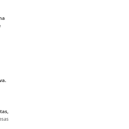
una
e
va.
tas,
resas