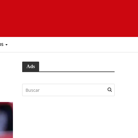
OS
Ads