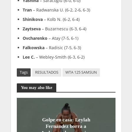
Yashina
– Saracoglu (6-0, 6-0)
Tran
– Radwanska U. (6-2, 2-6, 6-3)
Shinikova
– Kolb N. (6-2, 6-4)
Zaytseva
– Buzarnescu (6-3, 6-4)
Ovcharenko
– Atay (7-5, 6-1)
Falkowska
– Radisic (7-5, 6-3)
Lee C.
– Webley-Smith (6-3, 6-2)
Tags
RESULTADOS
WTA 125 SAMSUN
You may also like
Golpe en casa: Leylah
Fernández borra a