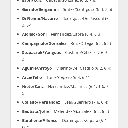
Sábado 6 junio
Semifinales
Tapia/Coello
– Campagnolo/González (6-1, 6-4)
Chingotto/Galán
– Lebrón/Augsburger (7-6, 6-
3)
Viernes 5 junio
Cuartos de final
Chingotto/Galán
– Collado/Hernández (6-3, 6-
1)
Tapia/Coello
– Garrido/Bergamini (6-3, 7-6)
Campagnolo/González
– Di Nenno/Navarro (6-
3, 6-3)
Lebrón/Augsburger
– Nieto/Sanz (6-4, 7-6)