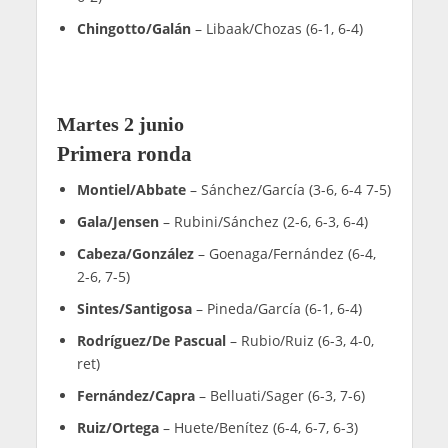
Jueves 4 junio
Octavos de final
Nieto/Sanz
– Arce/Tello (6-2, 6-4)
Collado/Hernández
– Bautista/Jofre (7-6, 3-6,
6-2)
Chingotto/Galán
– Barahona/Alfonso (6-3, 4-6,
6-3)
Tapia/Coello
– Gala/Jensen (6-1, 6-1)
Garrido/Bergamini
– Esbrí/Ruiz (6-1, 6-3)
Di Nenno/Navarro
– Alonso/Goñi (6-2, 6-4)
Campagnolo/González
– Stupaczuk/Yanguas
(6-4, 7-6)
Lebrón/Augsburger
– Aguirre/Arroyo (7-6, 6-2)