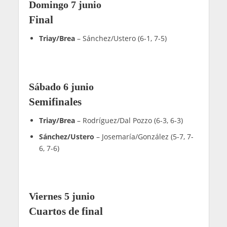
3)
Aguirre/Arroyo
– Vilariño/Del Castillo (6-2, 6-4)
Arce/Tello
– Torre/Cepero (6-4, 6-1)
Nieto/Sanz
– Hernández/Martínez (6-1, 4-6, 7-
5)
Collado/Hernández
– Leal/Guerrero (7-6, 6-4)
Bautista/Jofre
– Meléndez/González (6-2, 6-4)
Barahona/Alfonso
– Domínguez/Zapata (6-4,
6-2)
Chingotto/Galán
– Libaak/Chozas (6-1, 6-4)
Martes 2 junio
Primera ronda
Montiel/Abbate
– Sánchez/García (3-6, 6-4 7-5)