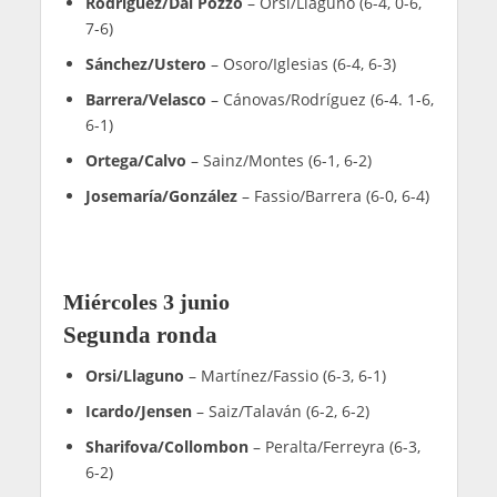
Meléndez/González
– Deus/Deus (6-4, 6-4)
Domínguez/Zapata
– Perino/Ayats (6-1, 7-6)
Libaak/Chozas
– Mouriño/Quilez (6-4, 6-4)
Resultados cuadro femenino Italy
Major Premier Padel
Domingo 7 junio
Final
Triay/Brea
– Sánchez/Ustero (6-1, 7-5)
Sábado 6 junio