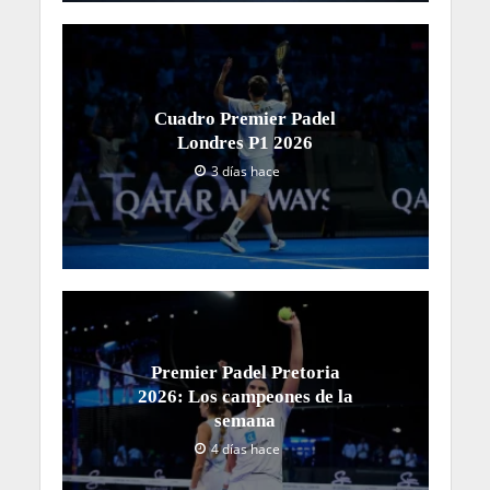
Barrera/Velasco
– Polo/Lobo (4-6, 7-6, 7-6)
Cánovas/Rodríguez
– Guinart/Virseda (7-5, 7-6)
Ortega/Calvo
– Martínez/Pérez (7-6, 6-4)
Sainz/Montes
– Castillón/Portillo (7-5, 6-3)
Fassio/Barrera
– Martínez/Luján (6-1, 6-2)
Martes 2 junio
Primera ronda
Escacena/Martínez
– Cañellas/Godallier (7-6,
6-4)
Peralta/Ferreyra
– Sánchez/Koek (4-6, 6-1, 6-3)
Saiz/Talaván
– Marchetti/Borrero (6-4, 6-2)
Rodríguez/Dal Pozzo
– Bellver/Merino (6-2, 6-
2)