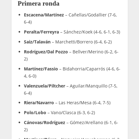
Jueves 4 junio
Octavos de final
Triay/Brea
– Escacena/Martínez (6-1, 6-1)
Icardo/Jensen
– Sharifova/Collombon (6-1, 6-
0)
Araujo/Fernández
– Caldera/Goenaga (6-2, 6-
2)
Rodríguez/Dal Pozzo
– Orsi/Llaguno (6-4, 0-6,
7-6)
Sánchez/Ustero
– Osoro/Iglesias (6-4, 6-3)
Barrera/Velasco
– Cánovas/Rodríguez (6-4. 1-6,
6-1)
Ortega/Calvo
– Sainz/Montes (6-1, 6-2)
Josemaría/González
– Fassio/Barrera (6-0, 6-4)