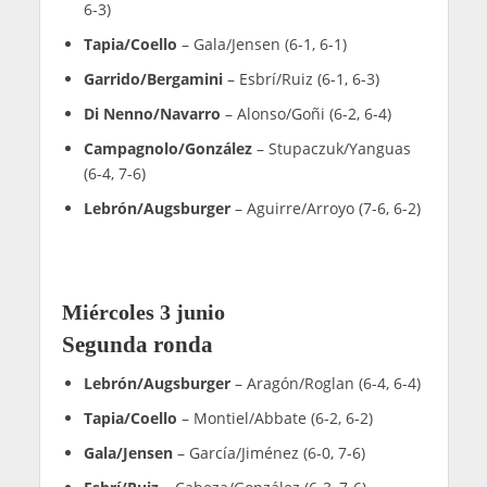
Bea González llegan en una racha formidable de
partidos buscando romper el récord de mayor
número de victorias consecutivas.
La pareja española se ha repuesto de gran forma
de un inicio dubitativo y esta a tan solo dos
victorias de conseguirlo. En el masculino, Tapia y
Coello llegan con dudas ante unos grandes
Chingotto y Galán que llegan en racha.
Resultados cuadro masculino Italy
Major Premier Padel
Domingo 7 junio
Final
Tapia/Coello
– Chingotto/Galán (7-5, 7-6)