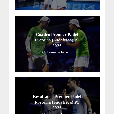
Martínez/Fassio
– Bidahorria/Caparrós (4-6, 6-
4, 6-0)
Valenzuela/Piltcher
– Aguilar/Manquillo (7-5,
6-4)
Riera/Navarro
– Las Heras/Mesa (6-4, 7-5)
Polo/Lobo
– Vano/Clasca (6-3, 6-2)
Cánovas/Rodríguez
– Gómez/Arellano (6-1, 6-
2)
Martínez/Pérez
– Nogueira/Arruabarrena (6-3,
6-4)
Castillón/Portillo
– López/Touly (6-4, 7-6)
Martínez/Luján
– Margherita/Baldi (6-2, 6-4)
Tags
ITALY MAJOR PREMIER PADEL
You may also like