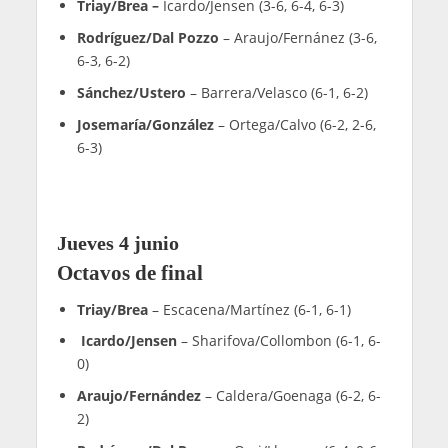
Gala/Jensen
– Rubini/Sánchez (2-6, 6-3, 6-4)
Cabeza/González
– Goenaga/Fernández (6-4,
2-6, 7-5)
Sintes/Santigosa
– Pineda/García (6-1, 6-4)
Rodríguez/De Pascual
– Rubio/Ruiz (6-3, 4-0,
ret)
Fernández/Capra
– Belluati/Sager (6-3, 7-6)
Ruiz/Ortega
– Huete/Benítez (6-4, 6-7, 6-3)
Castaño/Gil
– Iacovino/Graziotti (5-7, 6-2, 6-4)
Aragón/Roglan
– Gutiérrez/Sánchez (7-6, 6-3)
Vilariño/Del Castillo
– Cassetta/Guichard (6-3,
3-6, 6-3)
Torre/Cepero
– Bonnefoy/Brambilla (6-3, 6-0)
Hernández/Martínez
– Diestro/Piotto (7-5, 6-3)
Collado/Hernández
– Lijó/García (3-6, 6-4, 6-2)