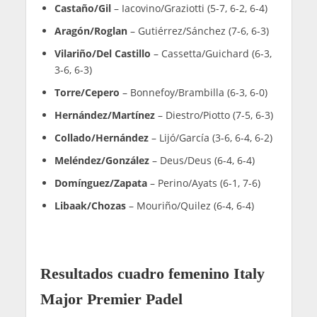
Miércoles 3 junio
Segunda ronda
Lebrón/Augsburger
– Aragón/Roglan (6-4, 6-4)
Tapia/Coello
– Montiel/Abbate (6-2, 6-2)
Gala/Jensen
– García/Jiménez (6-0, 7-6)
Esbrí/Ruiz
– Cabeza/González (6-3, 7-6)
Garrido/Bergamini
– Sintes/Santigosa (6-3, 7-5)
Di Nenno/Navarro
– Rodríguez/De Pascual (6-
3, 6-1)
Alonso/Goñi
– Fernández/Capra (6-4, 6-3)
Campagnolo/González
– Ruiz/Ortega (6-3, 6-3)
Stupaczuk/Yanguas
– Castaño/Gil (5-7, 7-6, 6-