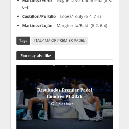
Miércoles 3 junio
Segunda ronda
Orsi/Llaguno
– Martínez/Fassio (6-3, 6-1)
Icardo/Jensen
– Saiz/Talaván (6-2, 6-2)
Sharifova/Collombon
– Peralta/Ferreyra (6-3,
6-2)
Escacena/Martínez
– Rufo/Castelló (6-3, 2-6, 6-
3)
Rodríguez/Dal Pozzo
– Salazar/Alonso (6-3, 5-
7, 6-2)
Caldera/Goenaga
– Valenzuela/Piltcher (6-3, 6-
3)
Osoro/Iglesias
– Riera/Navarro (6-2, 6-1)