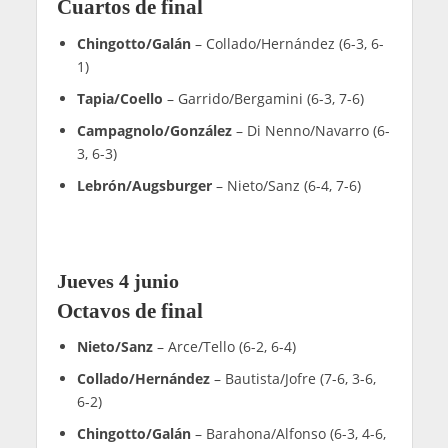
Martes 2 junio
Los mejores jugadores del mundo del pádel
llegan al Foro Itálico para la disputa del segundo
torneo Major del año y uno de los más
especiales del calendario.
Cuadro Premier Padel Italy Major 2026
Resultados Premier Padel Roma
(Italy) Major
Roma acoge de nuevo una cita importante para el
mundo del pádel con la disputa del segundo
Major del año. Tras el evento realizado en Qatar,
el Foro Itálico representa una nueva
oportunidad para los jugadores de obtener un
buen resultado en los torneos de mayor
importancia del calendario
. Paula Josemaría y