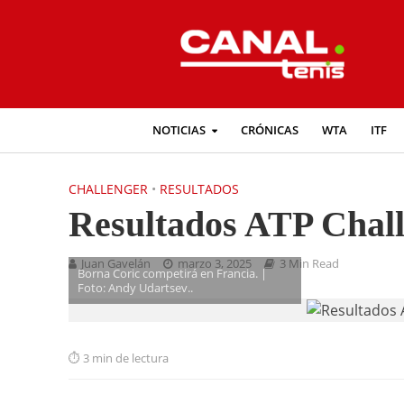
NOTICIAS
CRÓNICAS
WTA
ITF
CHALLENGER
•
RESULTADOS
Resultados ATP Chall
Juan Gavelán
marzo 3, 2025
3 Min Read
Borna Coric competirá en Francia. |
Foto: Andy Udartsev..
3 min de lectura