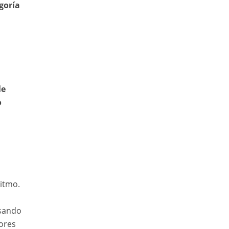
goría
le
o
ritmo.
isando
dores