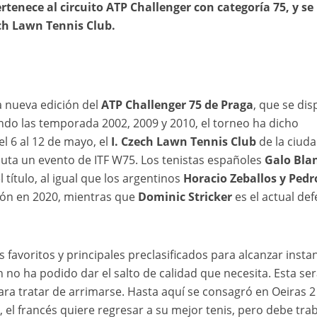
tenece al circuito ATP Challenger con categoría 75, y se
ech Lawn Tennis Club.
a nueva edición del
ATP Challenger 75 de Praga
, que se dis
do las temporada 2002, 2009 y 2010, el torneo ha dicho
 6 al 12 de mayo, el
I. Czech Lawn Tennis Club
de la ciud
sputa un evento de ITF W75. Los tenistas españoles
Galo Bla
 título, al igual que los argentinos
Horacio Zeballos y Pedr
ón en 2020, mientras que
Dominic Stricker
es el actual de
favoritos y principales preclasificados para alcanzar insta
n no ha podido dar el salto de calidad que necesita. Esta se
a tratar de arrimarse. Hasta aquí se consagró en Oeiras 2
o, el francés quiere regresar a su mejor tenis, pero debe tra