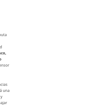
puta
ad
nco,
o
fensor
ncias
rá una
 y
bajar