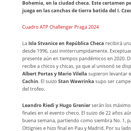
Bohemia, en la ciudad checa. Este certamen per
juega en las canchas de tierra batida del I. Cz
Cuadro ATP Challenger Praga 2024
La
Isla Stvanice en República Checa
recibirá un
desde 1996, casi ininterrumpidamente. Exceptuan
presente aún en tiempos pandémicos en 2020. Del
recibe a chicos y chicas, ya que al unisonó se di
Albert Portas y Mario Vilella
supieron levantar el
Cachin
. El suizo
Stan Wawrinka
supo ser campe
del trofeo.
Leandro Riedi y Hugo Grenier
serán los máximos 
finales en el evento checo. El suizo de 22 años aú
buena semana, partiendo como siembra No. 1, par
Ottignies e hizo final en Pau y Madrid. Por su lad