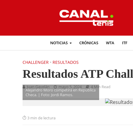
NOTICIAS
CRÓNICAS
WTA
ITF
CHALLENGER
•
RESULTADOS
Resultados ATP Chall
Juan Gavelán
mayo 5, 2024
4 Min Read
Alejandro Moro competirá en República
Checa. | Foto: Jordi Ramos.
3 min de lectura