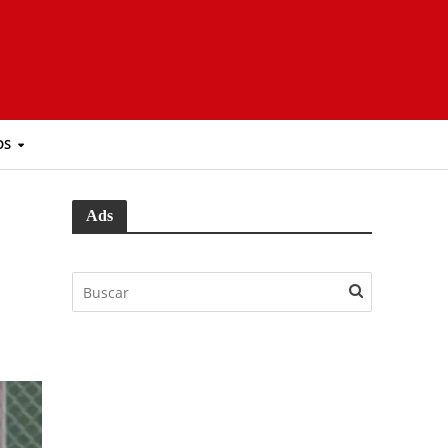
OS
Ads