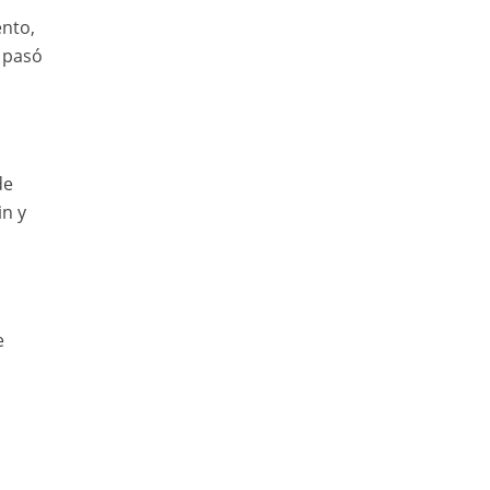
ento,
, pasó
de
in y
e