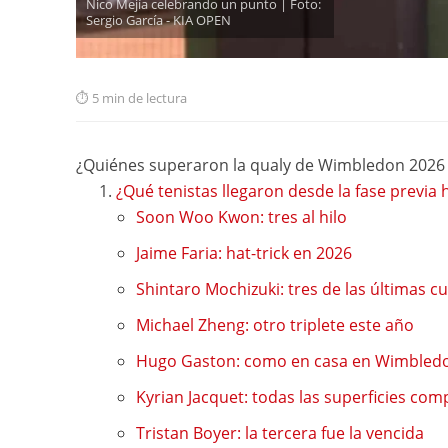
Nico Mejía celebrando un punto | Foto:
Sergio García - KIA OPEN
5 min de lectura
¿Quiénes superaron la qualy de Wimbledon 2026 
¿Qué tenistas llegaron desde la fase previa
Soon Woo Kwon: tres al hilo
Jaime Faria: hat-trick en 2026
Shintaro Mochizuki: tres de las últimas c
Michael Zheng: otro triplete este año
Hugo Gaston: como en casa en Wimbled
Kyrian Jacquet: todas las superficies com
Tristan Boyer: la tercera fue la vencida