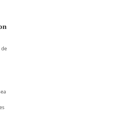
on
a de
sea
es