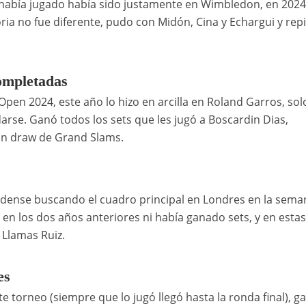
e había jugado había sido justamente en Wimbledon, en 2024
toria no fue diferente, pudo con Midón, Cina y Echargui y repi
completadas
pen 2024, este año lo hizo en arcilla en Roland Garros, sol
arse. Ganó todos los sets que les jugó a Boscardin Dias,
ain draw de Grand Slams.
nidense buscando el cuadro principal en Londres en la sema
 en los dos años anteriores ni había ganado sets, y en esta
 Llamas Ruiz.
es
te torneo (siempre que lo jugó llegó hasta la ronda final), g