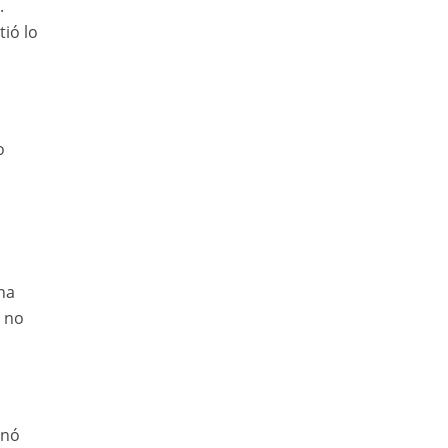
.
tió lo
o
na
s no
anó