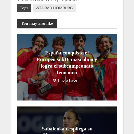
Tags
WTA BAD HOMBURG
You may also like
España conquista el
Europeo sub16 masculino y
logra el subcampeonato
femenino
1 hora hace
Sabalenka despliega su