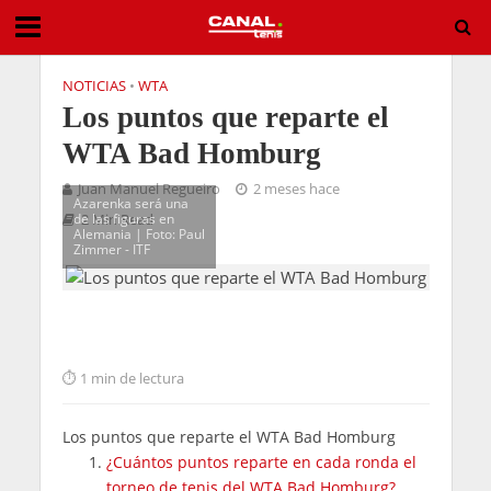
NOTICIAS
•
WTA
Los puntos que reparte el
WTA Bad Homburg
Juan Manuel Regueiro
2 meses hace
Azarenka será una
de las figuras en
2 Min Read
Alemania | Foto: Paul
Zimmer - ITF
1 min de lectura
Los puntos que reparte el WTA Bad Homburg
¿Cuántos puntos reparte en cada ronda el
torneo de tenis del WTA Bad Homburg?