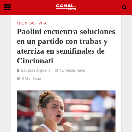
CRÓNICAS
•
WTA
Paolini encuentra soluciones
en un partido con trabas y
aterriza en semifinales de
Cincinnati
Bautista Arguello
12 meses hace
3 Min Read