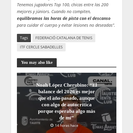
Tenemos jugadores Top 100, chicas entre las 200
mejores y júniors. Cuando no compiten,
equilibramos las horas de pista con el descanso
para cuidar el cuerpo y evitar lesiones no deseadas”.
Tags
FEDERACIÓ CATALANA DE TENIS
ITF CERCLE SABADELLES
You may also like
Noah López Cherubino: “El
balance del 2026 es mejor
que el año pasado, aunque
con algo de autocrítica
porque esperaba algo más
de mí”
14 horas hace