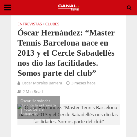
ENTREVISTAS
•
CLUBES
Óscar Hernández: “Master
Tennis Barcelona nace en
2013 y el Cercle Sabadellès
nos dio las facilidades.
Somos parte del club”
Óscar Morales Barrera
3 meses hace
2 Min Read
Óscar Hernández
durante la entrevista
| Foto. Cercle
Sabadellès