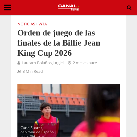
NOTICIAS
•
WTA
Orden de juego de las
finales de la Billie Jean
King Cup 2026
Lautaro Bolaños Jurgiel
2 meses hace
3 Min Read
Carla Suárez,
capitana de España |
Foto: @Álvaro