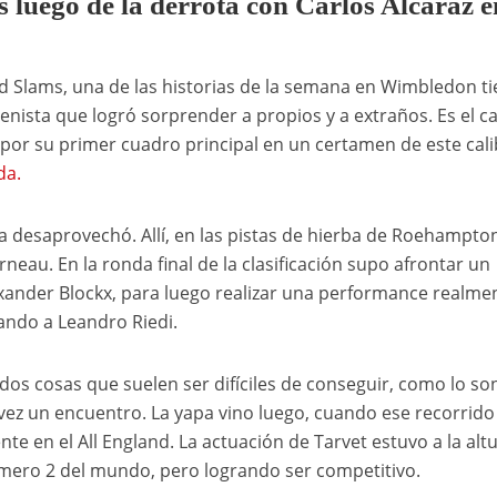
s luego de la derrota con Carlos Alcaraz e
 Slams, una de las historias de la semana en Wimbledon ti
enista que logró sorprender a propios y a extraños. Es el c
o por su primer cuadro principal en un certamen de este cal
da.
o la desaprovechó. Allí, en las pistas de hierba de Roehampto
eau. En la ronda final de la clasificación supo afrontar un
exander Blockx, para luego realizar una performance realme
ando a Leandro Riedi.
 dos cosas que suelen ser difíciles de conseguir, como lo son
ez un encuentro. La yapa vino luego, cuando ese recorrido
nte en el All England. La actuación de Tarvet estuvo a la altu
mero 2 del mundo, pero logrando ser competitivo.