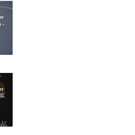
er
 –
er
 –