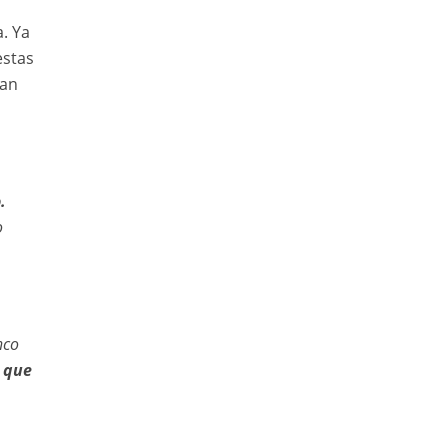
. Ya
estas
ran
.
o
nco
 que