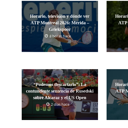
Horario, televisión y dónde ver
Horari
ATP Montreal 2026: Mérida –
ATP 
Griekspoor
8 horas hace
“Podemos descartarlo”: La
Horari
contundente sentencia de Rusedski
ATP M
sobre Alcaraz y el US Open
2 días hace