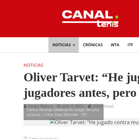
NOTICIAS
CRÓNICAS
WTA
ITF
NOTICIAS
Oliver Tarvet: “He j
jugadores antes, pero 
Sergio Blanco
julio 3, 2025
4 Min Read
Carlos Alcaraz celebrando luego de una
victoria | Foto: Paul Zimmer - ITF
3 min de lectura