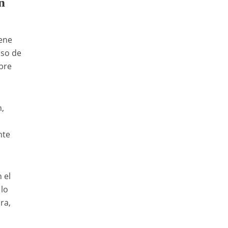
n
ene
aso de
ibre
n,
nte
 el
 lo
ra,