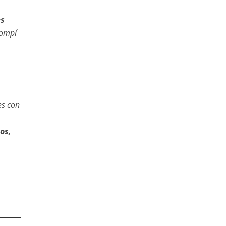
es
ompí
es con
os,