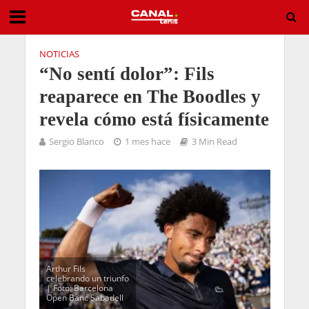
NOTICIAS
“No sentí dolor”: Fils
reaparece en The Boodles y
revela cómo está físicamente
Sergio Blanco
1 mes hace
3 Min Read
Arthur Fils
celebrando un triunfo
| Foto: Barcelona
Open Banc Sabadell