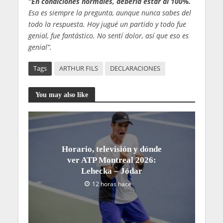
“En condiciones normales, debería estar al 100%.
Esa es siempre la pregunta, aunque nunca sabes del
todo la respuesta. Hoy jugué un partido y todo fue
genial, fue fantástico. No sentí dolor, así que eso es
genial”.
Tags
ARTHUR FILS
DECLARACIONES
You may also like
Horario, televisión y dónde
ver ATP Montreal 2026:
Lehecka – Jódar
12 horas hace