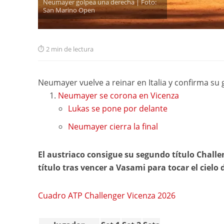
Neumayer golpea una derecha | Foto:
San Marino Open
2 min de lectura
Neumayer vuelve a reinar en Italia y confirma su
Neumayer se corona en Vicenza
Lukas se pone por delante
Neumayer cierra la final
El austriaco consigue su segundo título Chall
título tras vencer a Vasami para tocar el cielo 
Cuadro ATP Challenger Vicenza 2026