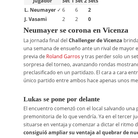
Jugador
Set 1
Set 2
Sets
L. Neumayer
✓
6
6
2
J. Vasami
2
2
0
Neumayer se corona en Vicenza
La jornada final del
Challenger de Vicenza
brinda
una semana de ensueño ante un rival de mayor 
previa de
Roland Garros
y tras perder solo un set
sorpresa del torneo, avanzando rondas mostrando
preclasificado en un partidazo. El cara a cara ent
único partido entre ambos hace apenas unos me
Lukas se pone por delante
El encuentro comenzó con el local salvando una p
premonitoria de lo que vendría. Ya en el tercer
situarse en ventaja y comenzar a dictar el ritmo d
consiguió ampliar su ventaja al quebrar de nue