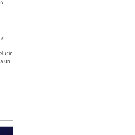
do
al
elucir
 a un