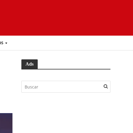
OS
Ads