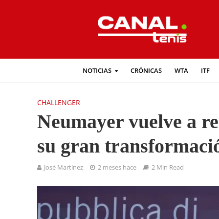
NOTICIAS
CRÓNICAS
WTA
ITF
CHALLENGER
Neumayer vuelve a rei
su gran transformaci
José Martínez
2 meses hace
2 Min Read