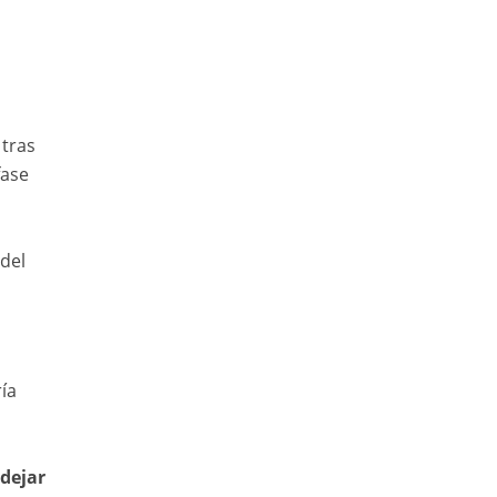
 tras
fase
 del
ía
 dejar