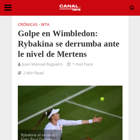
CRÓNICAS
•
WTA
Golpe en Wimbledon:
Rybakina se derrumba ante
le nivel de Mertens
Juan Manuel Regueiro
1 mes hace
2 Min Read
Rybakina al servicio |
Foto: Paul Zimmer -