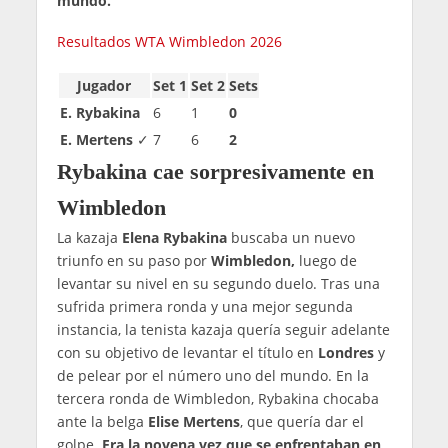
mundo.
Resultados WTA Wimbledon 2026
Jugador
Set 1
Set 2
Sets
E. Rybakina
6
1
0
E. Mertens
✓
7
6
2
Rybakina cae sorpresivamente en
Wimbledon
La kazaja
Elena Rybakina
buscaba un nuevo
triunfo en su paso por
Wimbledon,
luego de
levantar su nivel en su segundo duelo. Tras una
sufrida primera ronda y una mejor segunda
instancia, la tenista kazaja quería seguir adelante
con su objetivo de levantar el título en
Londres
y
de pelear por el número uno del mundo. En la
tercera ronda de Wimbledon, Rybakina chocaba
ante la belga
Elise Mertens
, que quería dar el
golpe.
Era la novena vez que se enfrentaban en