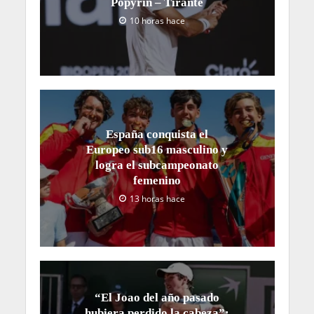
Popyrin – Tirante
10 horas hace
España conquista el
Europeo sub16 masculino y
logra el subcampeonato
femenino
13 horas hace
“El Joao del año pasado
hubiera perdido la cabeza”: