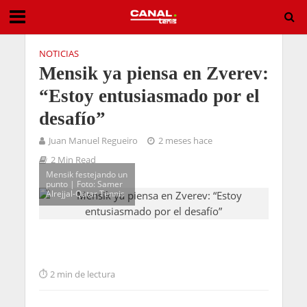
NOTICIAS
Mensik ya piensa en Zverev:
“Estoy entusiasmado por el
desafío”
Juan Manuel Regueiro
2 meses hace
2 Min Read
Mensik festejando un
punto | Foto: Samer
Alrejjal-Qatar Tennis
2 min de lectura