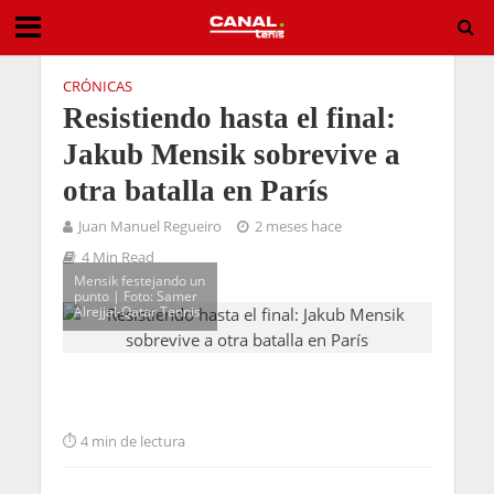
CRÓNICAS
Resistiendo hasta el final:
Jakub Mensik sobrevive a
otra batalla en París
Juan Manuel Regueiro
2 meses hace
4 Min Read
Mensik festejando un
punto | Foto: Samer
Alrejjal-Qatar Tennis
4 min de lectura