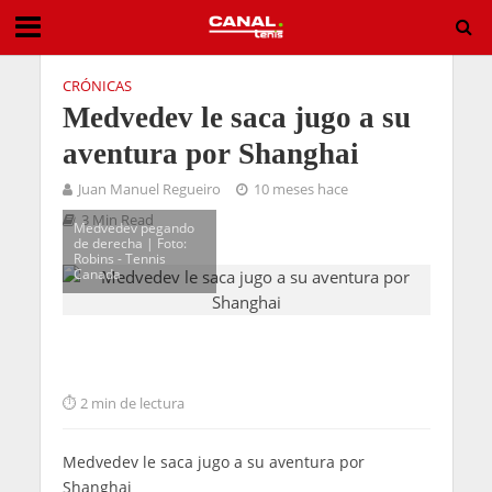
CRÓNICAS
Medvedev le saca jugo a su
aventura por Shanghai
Juan Manuel Regueiro
10 meses hace
3 Min Read
Medvedev pegando
de derecha | Foto:
Robins - Tennis
Canada
2 min de lectura
Medvedev le saca jugo a su aventura por
Shanghai