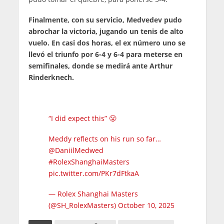
Finalmente, con su servicio, Medvedev pudo
abrochar la victoria, jugando un tenis de alto
vuelo. En casi dos horas, el ex número uno se
llevó el triunfo por 6-4 y 6-4 para meterse en
semifinales, donde se medirá ante Arthur
Rinderknech.
“I did expect this” 😤
Meddy reflects on his run so far…
@DaniilMedwed
#RolexShanghaiMasters
pic.twitter.com/PKr7dFtkaA
— Rolex Shanghai Masters
(@SH_RolexMasters)
October 10, 2025