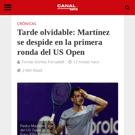
CRÓNICAS
Tarde olvidable: Martínez
se despide en la primera
ronda del US Open
Tomás Gómez Forcadell
12 meses hace
2 Min Read
Pedro Martínez, out
del US Open 2025. |
Foto: IEB+ Argentina